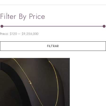
Filter By Price
Precio:
$120
—
$9,256,000
FILTRAR