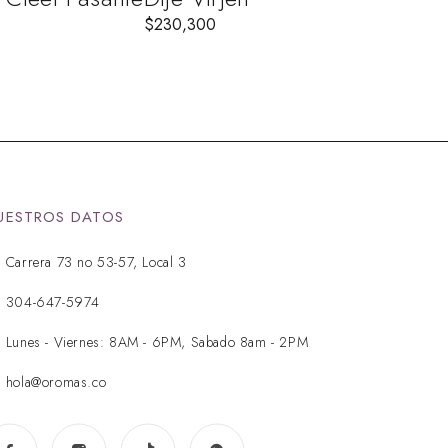
$
230,300
UESTROS DATOS
Carrera 73 no 53-57, Local 3
304-647-5974
Lunes - Viernes: 8AM - 6PM, Sabado 8am - 2PM
hola@oromas.co