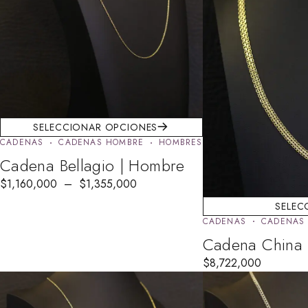
SELECCIONAR OPCIONES
CADENAS
CADENAS HOMBRE
HOMBRES
Cadena Bellagio | Hombre
$
1,160,000
–
$
1,355,000
SELEC
CADENAS
CADENAS
Cadena China 
$
8,722,000
AGOTADO