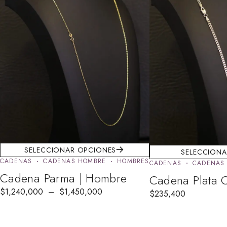
SELECCIONAR OPCIONES
SELECCIONA
CADENAS
CADENAS HOMBRE
HOMBRES
CADENAS
CADENAS
Cadena Parma | Hombre
Cadena Plata 
$
1,240,000
–
$
1,450,000
$
235,400