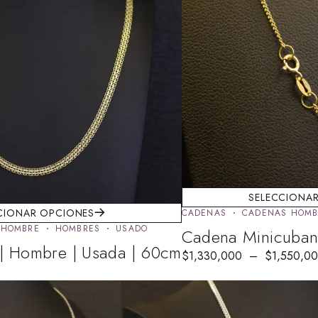
SELECCIONA
CIONAR OPCIONES
CADENAS
CADENAS HOMB
 HOMBRE
HOMBRES
USADO
Cadena Minicuban
| Hombre | Usada | 60cm
$
1,330,000
–
$
1,550,0