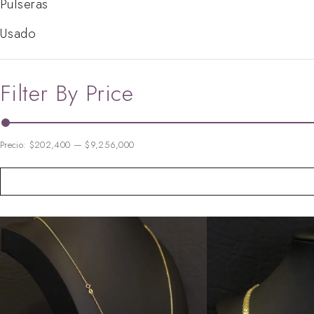
Pulseras
Usado
Filter By Price
Precio:
$202,400
—
$9,256,000