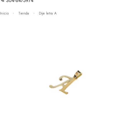
304-6475974
Inicio
Tienda
Dije letra A